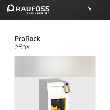
Hopp
til
MEN
innhold
ProRack
eBox