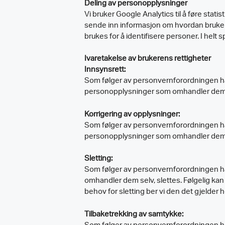
Deling av personopplysninger
Vi bruker Google Analytics til å føre stat
sende inn informasjon om hvordan bruker
brukes for å identifisere personer. I helt s
Ivaretakelse av brukerens rettigheter
Innsynsrett:
Som følger av personvernforordningen har
personopplysninger som omhandler dem se
Korrigering av opplysninger:
Som følger av personvernforordningen har
personopplysninger som omhandler dem se
Sletting:
Som følger av personvernforordningen ha
omhandler dem selv, slettes. Følgelig k
behov for sletting ber vi den det gjelder
Tilbaketrekking av samtykke: