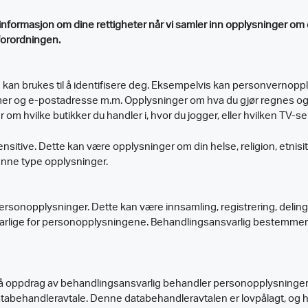
formasjon om dine rettigheter når vi samler inn opplysninger om d
orordningen.
an brukes til å identifisere deg. Eksempelvis kan personvernoppl
er og e-postadresse m.m. Opplysninger om hva du gjør regnes o
 hvilke butikker du handler i, hvor du jogger, eller hvilken TV-ser
tive. Dette kan være opplysninger om din helse, religion, etnisite
 denne type opplysninger.
onopplysninger. Dette kan være innsamling, registrering, deling,
varlige for personopplysningene. Behandlingsansvarlig bestemmer 
å oppdrag av behandlingsansvarlig behandler personopplysninger
abehandleravtale. Denne databehandleravtalen er lovpålagt, og har t