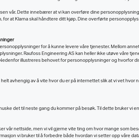
en vår. Dette innebærer at vi kan overføre dine personopplysninger 
 for at Klarna skal håndtere ditt kjøp. Dine overførte personopplys
sninger
rsonopplysninger for å kunne levere våre tjenester. Mellom annet v
pplysninger. Raufoss Engineering AS kan heller ikke utøve våre tje
Nedenfor illustreres behovet for personopplysninger og hvorfor d
 helt avhengig av å vite hvor du er på internettet slik at vi vet hvor
 huske det til neste gang du kommer på besøk. Til dette bruker vi e
øker vår nettside, men vi vil gjerne vite ting om hvor mange som be
formasjon vi bruker til å forbedre både hvordan vi setter opp våre