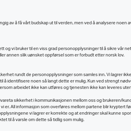
engig av å få vårt budskap ut til verden, men ved å analysere noen 
nett og vi bruker til en viss grad personopplysninger til å sikre vår 
ler annen slik uønsket oppførsel som er forbudt etter norsk lov.
kerhet rundt de personopplysninger som samles inn. Vi lagrer ikke 
 å identifisere noen så langt dette er mulig. Kun ved strengt nødvendi
som arbeidet ikke kan utføres og tjenesten ikke kan leveres uten
ivareta sikkerhet i kommunikasjonen mellom oss og brukeren/kunden.
 er. All informasjon som overføres mellom partene blir kryptert før
opplysningene vi lagrer er korrekte og at endringer skal kunne sp
tet til å varsle om dette så tidlig som mulig.