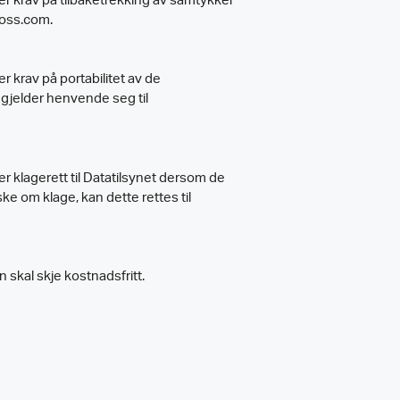
r krav på tilbaketrekking av samtykker
foss.com.
 krav på portabilitet av de
gjelder henvende seg til
 klagerett til Datatilsynet dersom de
 om klage, kan dette rettes til
skal skje kostnadsfritt.