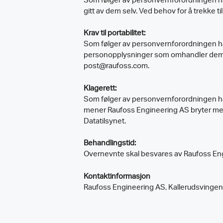
Som følger av personvernforordningen har
gitt av dem selv. Ved behov for å trekke 
Krav til portabilitet:
Som følger av personvernforordningen har 
personopplysninger som omhandler dem se
post@raufoss.com.
Klagerett:
Som følger av personvernforordningen har
mener Raufoss Engineering AS bryter med
Datatilsynet.
Behandlingstid:
Overnevnte skal besvares av Raufoss Engi
Kontaktinformasjon
Raufoss Engineering AS, Kallerudsvingen