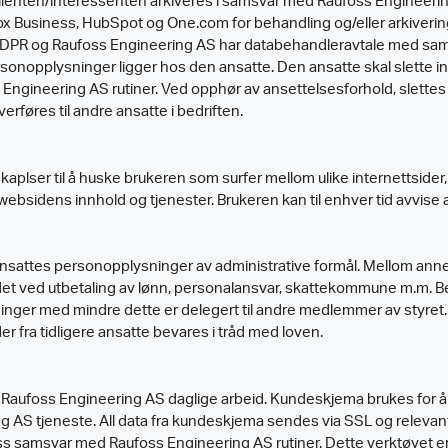
enten/interessenten arkiveres i samsvar med Raufoss Engineerin
x Business, HubSpot og One.com for behandling og/eller arkiverin
PR og Raufoss Engineering AS har databehandleravtale med samtl
ersonopplysninger ligger hos den ansatte. Den ansatte skal slette 
ngineering AS rutiner. Ved opphør av ansettelsesforhold, slettes d
rføres til andre ansatte i bedriften.
lser til å huske brukeren som surfer mellom ulike internettsider, s
ebsidens innhold og tjenester. Brukeren kan til enhver tid avvise 
sattes personopplysninger av administrative formål. Mellom anne
det ved utbetaling av lønn, personalansvar, skattekommune m.m. B
ninger med mindre dette er delegert til andre medlemmer av styret
r fra tidligere ansatte bevares i tråd med loven.
 Raufoss Engineering AS daglige arbeid. Kundeskjema brukes for å
ing AS tjeneste. All data fra kundeskjema sendes via SSL og rele
ss samsvar med Raufoss Engineering AS rutiner. Dette verktøyet