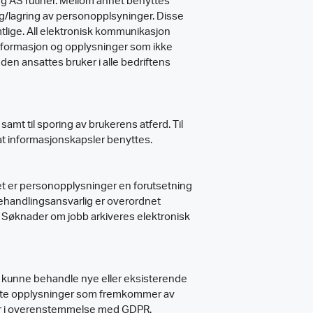
g AS rutiner. Mellom annet benyttes
g/lagring av personopplsyninger. Disse
ige. All elektronisk kommunikasjon
informasjon og opplysninger som ikke
en ansattes bruker i alle bedriftens
amt til sporing av brukerens atferd. Til
at informasjonskapsler benyttes.
t er personopplysninger en forutsetning
ehandlingsansvarlig er overordnet
. Søknader om jobb arkiveres elektronisk
 kunne behandle nye eller eksisterende
vante opplysninger som fremkommer av
 er i overenstemmelse med GDPR.