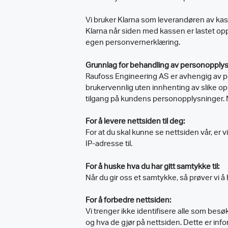
Vi bruker Klarna som leverandøren av kass
Klarna når siden med kassen er lastet opp,
egen personvernerklæring.
Grunnlag for behandling av personopply
Raufoss Engineering AS er avhengig av pe
brukervennlig uten innhenting av slike o
tilgang på kundens personopplysninger. 
For å levere nettsiden til deg:
For at du skal kunne se nettsiden vår, er vi
IP-adresse til.
For å huske hva du har gitt samtykke til:
Når du gir oss et samtykke, så prøver vi å
For å forbedre nettsiden:
Vi trenger ikke identifisere alle som bes
og hva de gjør på nettsiden. Dette er in