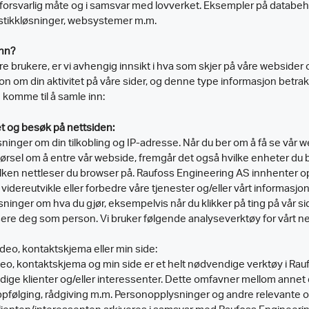
 forsvarlig måte og i samsvar med lovverket. Eksempler på databe
stikkløsninger, websystemer m.m.
inn?
re brukere, er vi avhengig innsikt i hva som skjer på våre websider
masjon om din aktivitet på våre sider, og denne type informasjon be
n komme til å samle inn:
et og besøk på nettsiden:
inger om din tilkobling og IP-adresse. Når du ber om å få se vår 
ørsel om å entre vår webside, fremgår det også hvilke enheter du
hvilken nettleser du browser på. Raufoss Engineering AS innhenter
idereutvikle eller forbedre våre tjenester og/eller vårt informasjo
ger om hva du gjør, eksempelvis når du klikker på ting på vår side, m
sere deg som person. Vi bruker følgende analyseverktøy for vårt ne
deo, kontaktskjema eller min side:
ideo, kontaktskjema og min side er et helt nødvendige verktøy i Rau
dige klienter og/eller interessenter. Dette omfavner mellom annet 
oppfølging, rådgiving m.m. Personopplysninger og andre relevante