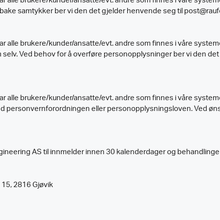
 alle brukere/kunder/ansatte/evt. andre som finnes i våre systeme
tilbake samtykker ber vi den det gjelder henvende seg til post@rau
alle brukere/kunder/ansatte/evt. andre som finnes i våre systemer
lv. Ved behov for å overføre personopplysninger ber vi den det 
 alle brukere/kunder/ansatte/evt. andre som finnes i våre systemer
 personvernforordningen eller personopplysningsloven. Ved ønske
neering AS til innmelder innen 30 kalenderdager og behandlingen 
 15, 2816 Gjøvik