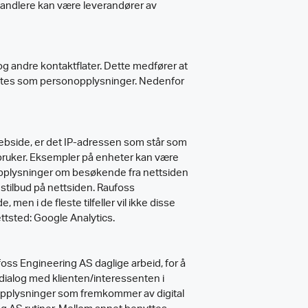
handlere kan være leverandører av
 og andre kontaktflater. Dette medfører at
traktes som personopplysninger. Nedenfor
webside, er det IP-adressen som står som
 bruker. Eksempler på enheter kan være
 opplysninger om besøkende fra nettsiden
nstilbud på nettsiden. Raufoss
en i de fleste tilfeller vil ikke disse
ttsted: Google Analytics.
foss Engineering AS daglige arbeid, for å
dialog med klienten/interessenten i
 opplysninger som fremkommer av digital