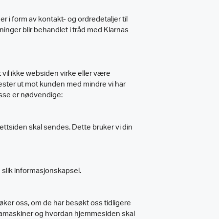
i form av kontakt- og ordredetaljer til
ninger blir behandlet i tråd med Klarnas
il ikke websiden virke eller være
nester ut mot kunden med mindre vi har
isse er nødvendige:
 nettsiden skal sendes. Dette bruker vi din
n slik informasjonskapsel.
søker oss, om de har besøkt oss tidligere
 datamaskiner og hvordan hjemmesiden skal