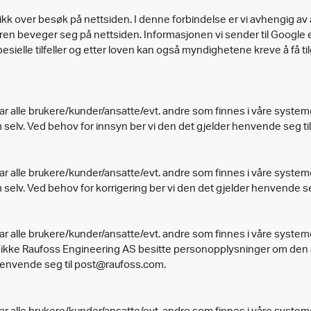
istikk over besøk på nettsiden. I denne forbindelse er vi avhengig 
en beveger seg på nettsiden. Informasjonen vi sender til Google 
pesielle tilfeller og etter loven kan også myndighetene kreve å få til
 alle brukere/kunder/ansatte/evt. andre som finnes i våre systeme
lv. Ved behov for innsyn ber vi den det gjelder henvende seg ti
 alle brukere/kunder/ansatte/evt. andre som finnes i våre systeme
lv. Ved behov for korrigering ber vi den det gjelder henvende s
r alle brukere/kunder/ansatte/evt. andre som finnes i våre syste
an ikke Raufoss Engineering AS besitte personopplysninger om den
 henvende seg til post@raufoss.com.