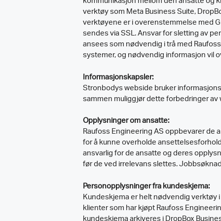
kommunikasjon mellom den ansatte og kli
verktøy som Meta Business Suite, DropBo
verktøyene er i overenstemmelse med GD
sendes via SSL. Ansvar for sletting av p
ansees som nødvendig i trå med Raufoss E
systemer, og nødvendig informasjon vil ove
Informasjonskapsler:
Stronbodys webside bruker informasjonskap
sammen muliggjør dette forbedringer av w
Opplysninger om ansatte:
Raufoss Engineering AS oppbevarer de an
for å kunne overholde ansettelsesforhol
ansvarlig for de ansatte og deres opplys
før de ved irrelevans slettes. Jobbsøknade
Personopplysninger fra kundeskjema:
Kundeskjema er helt nødvendig verktøy i
klienter som har kjøpt Raufoss Engineer
kundeskjema arkiveres i DropBox Busine