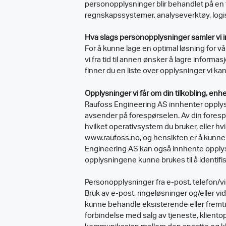
personopplysninger blir behandlet på en
regnskapssystemer, analyseverktøy, logi
Hva slags personopplysninger samler vi 
For å kunne lage en optimal løsning for vå
vi fra tid til annen ønsker å lagre infor
finner du en liste over opplysninger vi ka
Opplysninger vi får om din tilkobling, enh
Raufoss Engineering AS innhenter opplysn
avsender på forespørselen. Av din foresp
hvilket operativsystem du bruker, eller 
www.raufoss.no, og hensikten er å kunne v
Engineering AS kan også innhente opplysnin
opplysningene kunne brukes til å identifi
Personopplysninger fra e-post, telefon/vi
Bruk av e-post, ringeløsninger og/eller v
kunne behandle eksisterende eller fremti
forbindelse med salg av tjeneste, klient