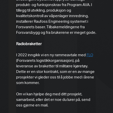
produkt- og funksjonskrav fra Program AVA. I
tillegg til utvikling, produksjon og
kvalitetskontroll av våpenlager innredning,
installerer Raufoss Engineering systemet i
Forsvarets baser. Tilbakemeldingene fra
Forsvarsbygg og fra brukerene er meget gode.
Radiobraketter
I 2022 inngikk vi en ny rammeavtale med
FLO
(Forsvarets logistikkorganisasjon), på
leveranse av braketter til militære kjøretøy.
Dette er en stor kontrakt, som er en av mange
prosjekter vi gleder oss til å jobbe med i årene
som kommer.
Om vi kan hjelpe deg med ditt prosjekt,
samarbeid, eller det er noe du lurer på, send
oss gjerne en mail.