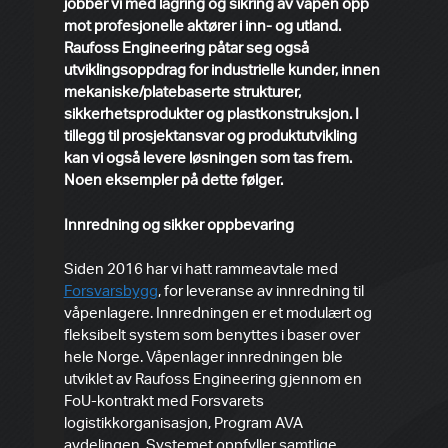
jobber vi med lagring og sikring av våpen opp
mot profesjonelle aktører i inn- og utland.
Raufoss Engineering påtar seg også
utviklingsoppdrag for industrielle kunder, innen
mekaniske/platebaserte strukturer,
sikkerhetsprodukter og plastkonstruksjon. I
tillegg til prosjektansvar og produktutvikling
kan vi også levere løsningen som tas frem.
Noen eksempler på dette følger.
Innredning og sikker oppbevaring
Siden 2016 har vi hatt rammeavtale med
Forsvarsbygg
, for leveranse av innredning til
våpenlagere. Innredningen er et modulært og
fleksibelt system som benyttes i baser over
hele Norge. Våpenlager innredningen ble
utviklet av Raufoss Engineering gjennom en
FoU-kontrakt med Forsvarets
logistikkorganisasjon, Program AVA
avdelingen. Systemet oppfyller samtlige