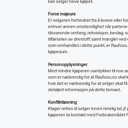
kan selger heve kjøpet.
Force majeure
Er selgeren forhindret fra å levere eller fo
enhver annen omstendighet når partene ikk
tilsvarende omfang, rekvisisjon, beslag, 
tilførselen av drivstoff, samt mangler ve
som omhandles i dette punkt, er Raufoss.no
kjøpesum.
Personopplysninger
Med mindre kjøperen samtykker til noe a
som er nødvendig for at Raufoss.no skal k
hvis det er nødvendig for at selger skal f
detaljert informasjon på dette temaet.
Konfliktløsning
Klager rettes til selger innen rimelig tid, 
kjøperen ta kontakt med Forbrukerrådet fo