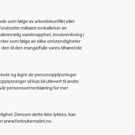
gende som følge av arbeidskonflikt eller
rutsette militære innkallelser av
, alminnelig vareknapphet, innskrenkning i
senter som følge av slike omstendigheter
e den til den mangelfulle vares tilhørende
hente og lagre de personopplysninger
ysninger vil kun bli utlevert til andre
es vår personsvernerklæring for mer
nnelighet. Dersom dette ikke lykkes, kan
ler www.forbrukerradet.no.