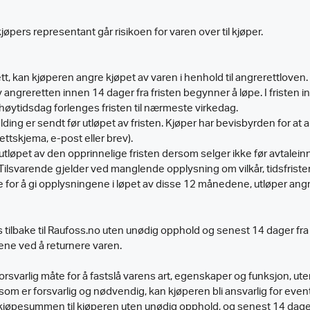
jøpers representant går risikoen for varen over til kjøper.
t, kan kjøperen angre kjøpet av varen i henhold til angrerettloven.
angreretten innen 14 dager fra fristen begynner å løpe. I fristen 
r høytidsdag forlenges fristen til nærmeste virkedag.
g er sendt før utløpet av fristen. Kjøper har bevisbyrden for at an
ettskjema, e-post eller brev).
 utløpet av den opprinnelige fristen dersom selger ikke før avtalei
Tilsvarende gjelder ved manglende opplysning om vilkår, tidsfrist
for å gi opplysningene i løpet av disse 12 månedene, utløper angr
tilbake til Raufoss.no uten unødig opphold og senest 14 dager fra 
ene ved å returnere varen.
orsvarlig måte for å fastslå varens art, egenskaper og funksjon, ute
 som er forsvarlig og nødvendig, kan kjøperen bli ansvarlig for event
ale kjøpesummen til kjøperen uten unødig opphold, og senest 14 dag