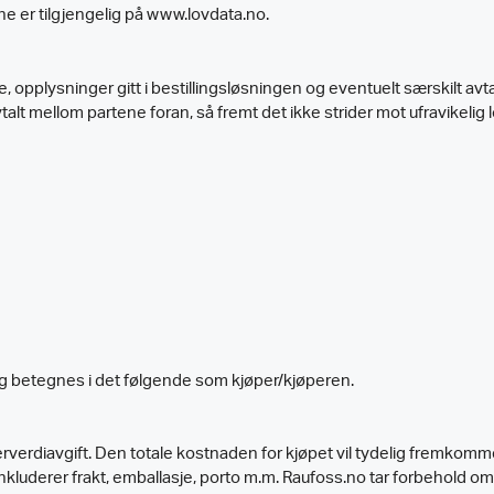
ne er tilgjengelig på www.lovdata.no.
 opplysninger gitt i bestillingsløsningen og eventuelt særskilt avta
alt mellom partene foran, så fremt det ikke strider mot ufravikelig 
g betegnes i det følgende som kjøper/kjøperen.
rverdiavgift. Den totale kostnaden for kjøpet vil tydelig fremkomme 
inkluderer frakt, emballasje, porto m.m. Raufoss.no tar forbehold o