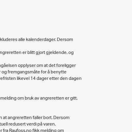
inkluderes alle kalenderdager. Dersom
greretten er blitt gjort gjeldende, og
nngåelsen opplyser om at det foreligger
er og fremgangsmåte for å benytte
efristen likevel 14 dager etter den dagen
melding om bruk av angreretten er gitt.
n at angreretten faller bort. Dersom
uell redusert verdi på varen.
er fra Raufoss.no fikk melding om