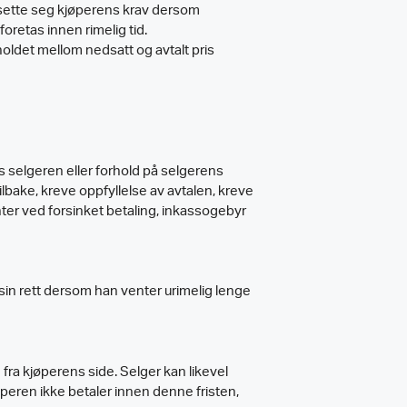
otsette seg kjøperens krav dersom
oretas innen rimelig tid.
holdet mellom nedsatt og avtalt pris
es selgeren eller forhold på selgerens
ilbake, kreve oppfyllelse av avtalen, kreve
ter ved forsinket betaling, inkassogebyr
sin rett dersom han venter urimelig lenge
fra kjøperens side. Selger kan likevel
øperen ikke betaler innen denne fristen,