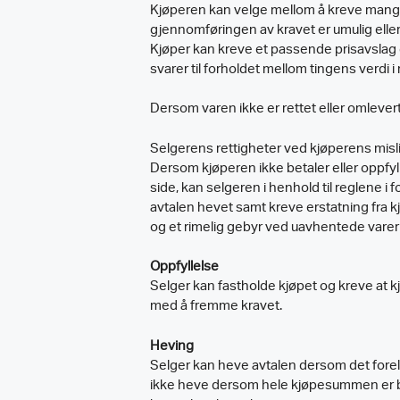
Kjøperen kan velge mellom å kreve mangele
gjennomføringen av kravet er umulig eller 
Kjøper kan kreve et passende prisavslag d
svarer til forholdet mellom tingens verdi 
Dersom varen ikke er rettet eller omlever
Selgerens rettigheter ved kjøperens misl
Dersom kjøperen ikke betaler eller oppfyll
side, kan selgeren i henhold til reglene i
avtalen hevet samt kreve erstatning fra 
og et rimelig gebyr ved uavhentede varer
Oppfyllelse
Selger kan fastholde kjøpet og kreve at k
med å fremme kravet.
Heving
Selger kan heve avtalen dersom det forelig
ikke heve dersom hele kjøpesummen er betal