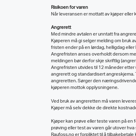
Risikoen for varen
Når leveransen er mottatt av kjøper eller k
Angrerett
Med mindre avtalen er unntatt fra angreret
Kjøperen må gi selger melding om bruk av 
fristen ender på en lørdag, helligdag elle
Angrefristen anses overholdt dersom meldin
meldingen bør derfor skje skriftlig (angrer
Angrefristen utvides til 12 måneder etter
angrerett og standardisert angreskjema. 
angreretten. Sørger den næringsdrivende 
kjøperen mottok opplysningene.
Ved bruk av angreretten må varen leveres 
Kjøper må selv dekke de direkte kostnad
Kjøper kan prøve eller teste varen på en f
prøving eller test av varen går utover hva
Raufoss.no er forpliktet til å tilbakebet