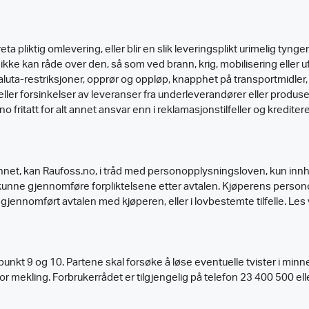
reta pliktig omlevering, eller blir en slik leveringsplikt urimelig tyn
e kan råde over den, så som ved brann, krig, mobilisering eller ufo
valuta-restriksjoner, opprør og oppløp, knapphet på transportmidler
d eller forsinkelser av leveranser fra underleverandører eller produ
 fritatt for alt annet ansvar enn i reklamasjonstilfeller og krediter
nnet, kan Raufoss.no, i tråd med personopplysningsloven, kun inn
unne gjennomføre forpliktelsene etter avtalen. Kjøperens personoppl
å gjennomført avtalen med kjøperen, eller i lovbestemte tilfelle. L
jf. punkt 9 og 10. Partene skal forsøke å løse eventuelle tvister i mi
r mekling. Forbrukerrådet er tilgjengelig på telefon 23 400 500 el