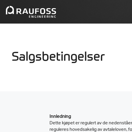
Hopp
til
innhold
Salgsbetingelser
Innledning
Dette kjøpet er regulert av de nedenståen
reguleres hovedsakelig av avtaleloven, f