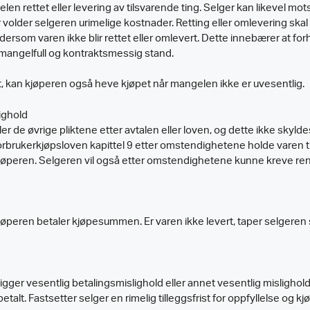
n rettet eller levering av tilsvarende ting. Selger kan likevel m
volder selgeren urimelige kostnader. Retting eller omlevering skal f
ersom varen ikke blir rettet eller omlevert. Dette innebærer at for
i mangelfull og kontraktsmessig stand.
t, kan kjøperen også heve kjøpet når mangelen ikke er uvesentlig.
ighold
er de øvrige pliktene etter avtalen eller loven, og dette ikke skyld
 forbrukerkjøpsloven kapittel 9 etter omstendighetene holde varen t
kjøperen. Selgeren vil også etter omstendighetene kunne kreve ren
jøperen betaler kjøpesummen. Er varen ikke levert, taper selgeren 
ger vesentlig betalingsmislighold eller annet vesentlig mislighold 
t. Fastsetter selger en rimelig tilleggsfrist for oppfyllelse og kj