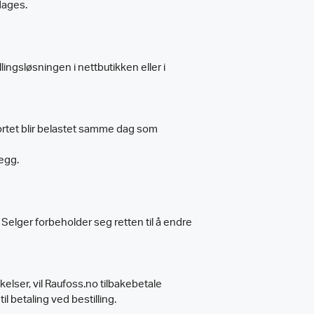
dages.
llingsløsningen i nettbutikken eller i
 Kortet blir belastet samme dag som
legg.
. Selger forbeholder seg retten til å endre
kelser, vil Raufoss.no tilbakebetale
betaling ved bestilling.