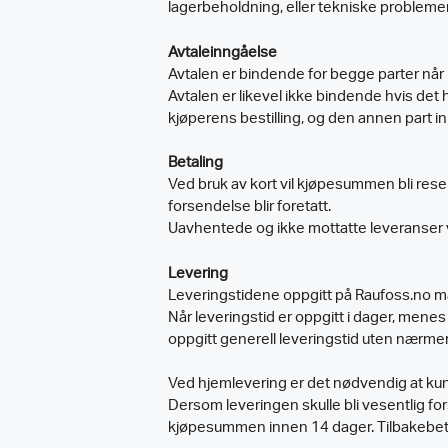
lagerbeholdning, eller tekniske problemer
Avtaleinngåelse
Avtalen er bindende for begge parter når k
Avtalen er likevel ikke bindende hvis det ha
kjøperens bestilling, og den annen part inns
Betaling
Ved bruk av kort vil kjøpesummen bli reser
forsendelse blir foretatt.
Uavhentede og ikke mottatte leveranser vil 
Levering
Leveringstidene oppgitt på Raufoss.no 
Når leveringstid er oppgitt i dager, menes 
oppgitt generell leveringstid uten nærmer
Ved hjemlevering er det nødvendig at ku
Dersom leveringen skulle bli vesentlig for
kjøpesummen innen 14 dager. Tilbakebetal