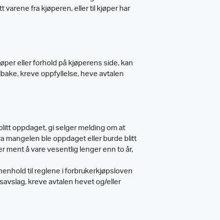
 varene fra kjøperen, eller til kjøper har
jøper eller forhold på kjøperens side, kan
lbake, kreve oppfyllelse, heve avtalen
blitt oppdaget, gi selger melding om at
ra mangelen ble oppdaget eller burde blitt
r ment å vare vesentlig lenger enn to år,
henhold til reglene i forbrukerkjøpsloven
avslag, kreve avtalen hevet og/eller