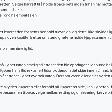
en. Selger har rett til å holde tilbake betalingen til han har mottatt
sendt tilbake.
e i originalemballasjen.
r leverer den for sent i henhold til avtalen, og dette ikke skyldes k
rkjøpsloven kapittel 5 etter omstendighetene holde kjøpesummen ti
no innen rimelig tid.
 kjøper innen rimelig tid etter at den ble oppdaget eller burde ha 
Kjøper har alltid reklamert tidsnok dersom det skjer innen 2 mnd. f
år etter at kjøper overtok varen. Dersom varen eller deler av den e
 skyldes kjøperen eller forhold på kjøperens side, kan kjøperen i 
jøpesummen tilbake, velge mellom retting og omlevering, kreve pris