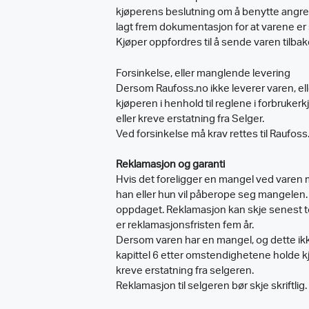
kjøperens beslutning om å benytte angrerett
lagt frem dokumentasjon for at varene er 
Kjøper oppfordres til å sende varen tilbak
Forsinkelse, eller manglende levering
Dersom Raufoss.no ikke leverer varen, elle
kjøperen i henhold til reglene i forbruke
eller kreve erstatning fra Selger.
Ved forsinkelse må krav rettes til Raufoss.
Reklamasjon og garanti
Hvis det foreligger en mangel ved varen må
han eller hun vil påberope seg mangelen. 
oppdaget. Reklamasjon kan skje senest to 
er reklamasjonsfristen fem år.
Dersom varen har en mangel, og dette ikke
kapittel 6 etter omstendighetene holde k
kreve erstatning fra selgeren.
Reklamasjon til selgeren bør skje skriftlig.