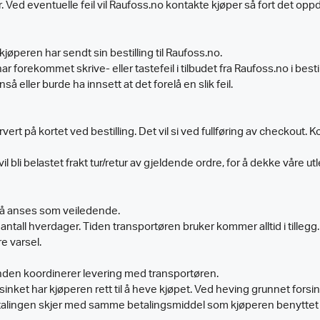
. Ved eventuelle feil vil Raufoss.no kontakte kjøper så fort det opp
jøperen har sendt sin bestilling til Raufoss.no.
r forekommet skrive- eller tastefeil i tilbudet fra Raufoss.no i besti
å eller burde ha innsett at det forelå en slik feil.
vert på kortet ved bestilling. Det vil si ved fullføring av checkout.
bli belastet frakt tur/retur av gjeldende ordre, for å dekke våre ut
må anses som veiledende.
antall hverdager. Tiden transportøren bruker kommer alltid i tillegg
e varsel.
nden koordinerer levering med transportøren.
sinket har kjøperen rett til å heve kjøpet. Ved heving grunnet forsin
ingen skjer med samme betalingsmiddel som kjøperen benyttet til 